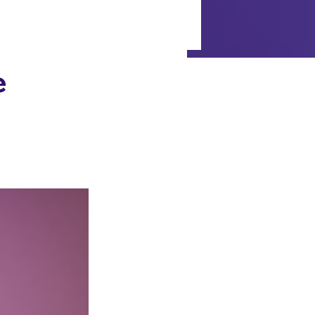
a Clínica
Blog
Livros
FAQ
e