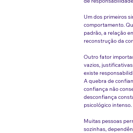
de responsabilidade
Um dos primeiros sin
comportamento. Quan
padrão, a relação e
reconstrução da conf
Outro fator importa
vazios, justificativ
existe responsabili
A quebra de confian
confiança não conse
desconfiança consta
psicológico intenso.
Muitas pessoas per
sozinhas, dependênc