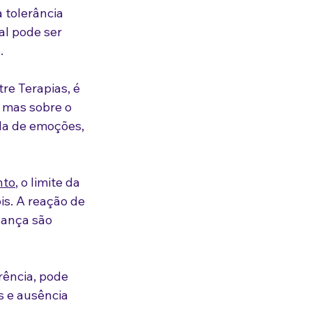
 tolerância 
al pode ser 
.
re Terapias, é 
 mas sobre o 
ada de emoções, 
nto
, o limite da 
is. A reação de 
dança são 
ência, pode 
s e ausência 