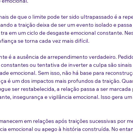
 emocional.
ais de que o limite pode ter sido ultrapassado é a repe
do a traição deixa de ser um evento isolado e passa 
ntra em um ciclo de desgaste emocional constante. Ness
iança se torna cada vez mais difícil.
nte é a ausência de arrependimento verdadeiro. Pedid
as constantes ou tentativa de inverter a culpa são sinai
dade emocional. Sem isso, não há base para reconstruç
ça é um dos impactos mais profundos da traição. Qua
gue ser restabelecida, a relação passa a ser marcada 
nte, insegurança e vigilância emocional. Isso gera um
manecem em relações após traições sucessivas por med
ia emocional ou apego à história construída. No entan