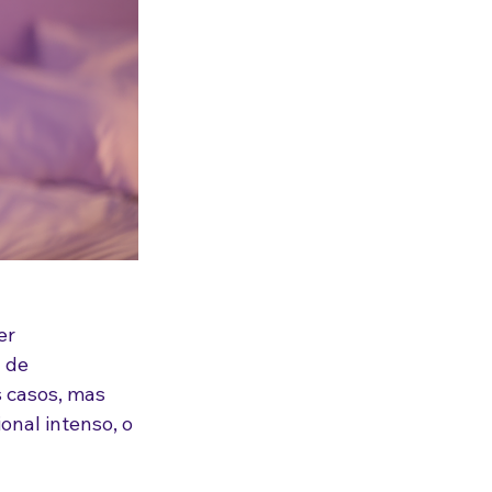
er 
 de 
 casos, mas 
nal intenso, o 