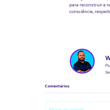
para reconstruir a r
consciência, respei
W
Ps
Se
Comentários
Adicione uma avaliação