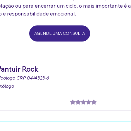
elação ou para encerrar um ciclo, o mais importante é a
to e responsabilidade emocional.
AGENDE UMA CONSULTA
antuir Rock
icólogo CRP 04/4323-6
xólogo
Avaliado com 0 de 5 estre
Ainda sem avali