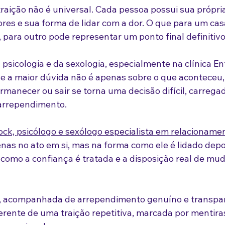
 traição não é universal. Cada pessoa possui sua própria
ores e sua forma de lidar com a dor. O que para um cas
, para outro pode representar um ponto final definitivo
a psicologia e da sexologia, especialmente na clínica Ent
 a maior dúvida não é apenas sobre o que aconteceu,
ermanecer ou sair se torna uma decisão difícil, carreg
arrependimento.
ck, psicólogo e sexólogo especialista em relacioname
enas no ato em si, mas na forma como ele é lidado depo
 como a confiança é tratada e a disposição real de mu
, acompanhada de arrependimento genuíno e transpar
erente de uma traição repetitiva, marcada por mentira