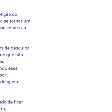
tição do 
a se tornar um 
e cenário, a 
os de desculpa 
s de que não 
ão.
ndo essa 
por 
 desgaste 
o de ficar 
to, 