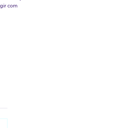
gir com 
las.
ações