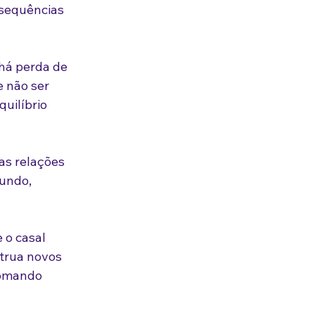
sequências 
há perda de 
 não ser 
uilíbrio 
as relações 
undo, 
 o casal 
trua novos 
tomando 