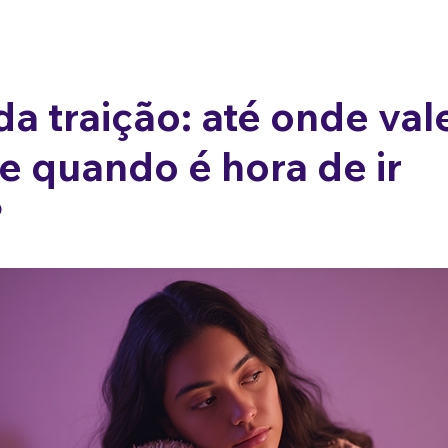
Terapia Casal
Terapia individual
Terapia Sexual
Sobre 
da traição: até onde val
e quando é hora de ir
?