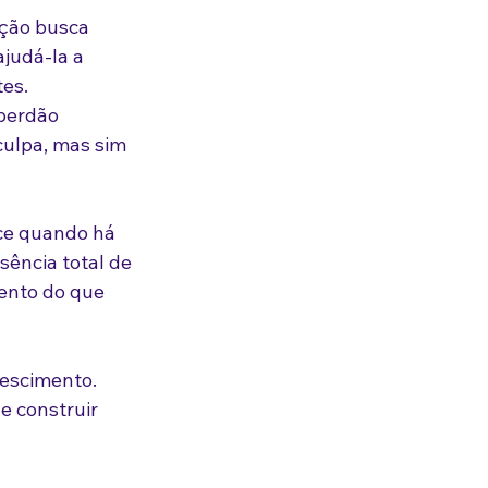
ção busca 
ajudá-la a 
tes.
perdão 
culpa, mas sim 
ce quando há 
ência total de 
mento do que 
escimento. 
e construir 