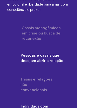
emocional e liberdade para amar com
consciência e prazer.
Casais monogâmicos
em crise ou busca de
reconexão
Pessoas e casais que
desejam abrir a relação
Trisais e relações
não
convencionais
Indivíduos com