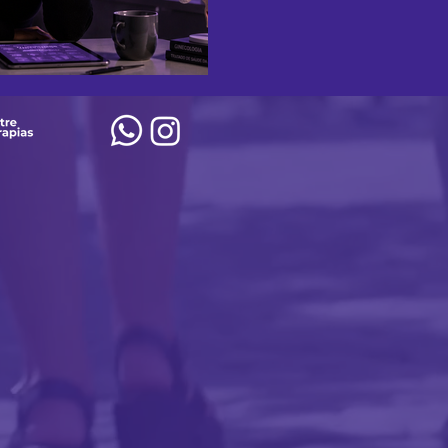
hormonal, emocional, psicoló
das queixas mais comuns trazi
sexologia.