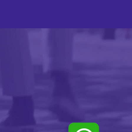
gica ou relacional, e é uma
das à terapia sexual e à